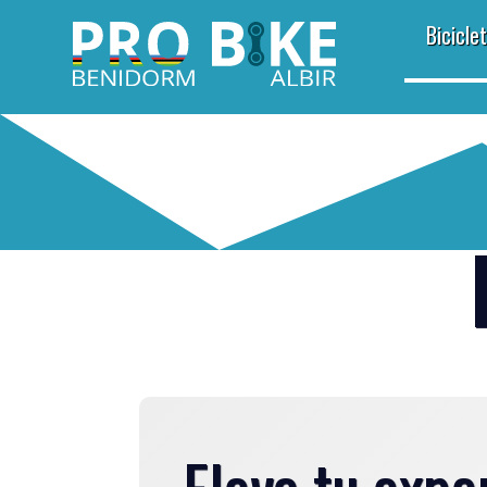
Bicicle
Eleva tu expe