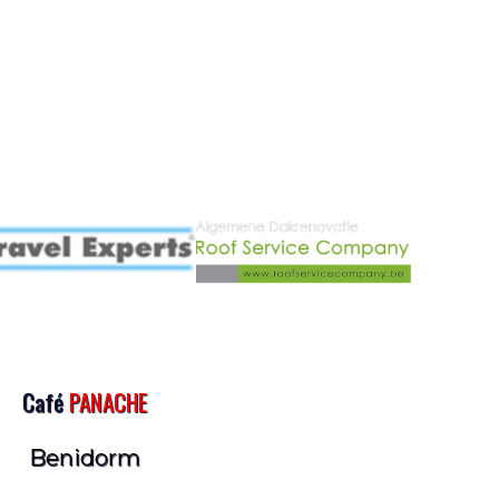
Café
PANACHE
Benidorm