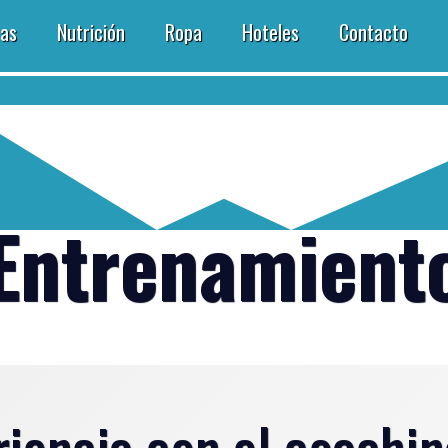
tas
Nutrición
Ropa
Hoteles
Contacto
Entrenamient
riencia con el coachi