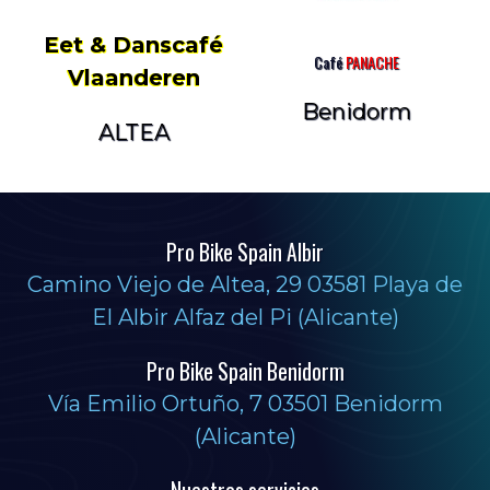
Eet & Danscafé
Café
PANACHE
Vlaanderen
Benidorm
ALTEA
Pro Bike Spain Albir
Camino Viejo de Altea, 29 03581 Playa de
El Albir Alfaz del Pi (Alicante)
Pro Bike Spain Benidorm
Vía Emilio Ortuño, 7 03501 Benidorm
(Alicante)