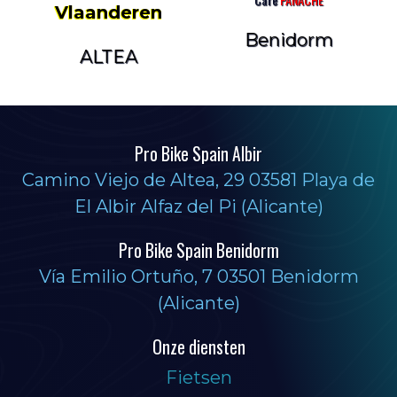
Vlaanderen
Benidorm
ALTEA
Pro Bike Spain Albir
Camino Viejo de Altea, 29 03581 Playa de
El Albir Alfaz del Pi (Alicante)
Pro Bike Spain Benidorm
Vía Emilio Ortuño, 7 03501 Benidorm
(Alicante)
Onze diensten
Fietsen